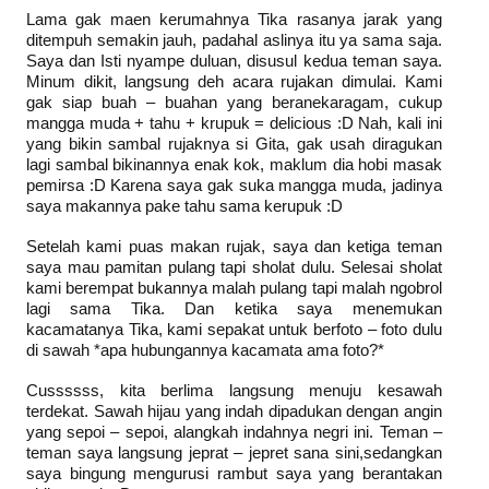
Lama gak maen kerumahnya Tika rasanya jarak yang
ditempuh semakin jauh, padahal aslinya itu ya sama saja.
Saya dan Isti nyampe duluan, disusul kedua teman saya.
Minum dikit, langsung deh acara rujakan dimulai. Kami
gak siap buah – buahan yang beranekaragam, cukup
mangga muda + tahu + krupuk = delicious :D Nah, kali ini
yang bikin sambal rujaknya si Gita, gak usah diragukan
lagi sambal bikinannya enak kok, maklum dia hobi masak
pemirsa :D Karena saya gak suka mangga muda, jadinya
saya makannya pake tahu sama kerupuk :D
Setelah kami puas makan rujak, saya dan ketiga teman
saya mau pamitan pulang tapi sholat dulu. Selesai sholat
kami berempat bukannya malah pulang tapi malah ngobrol
lagi sama Tika. Dan ketika saya menemukan
kacamatanya Tika, kami sepakat untuk berfoto – foto dulu
di sawah *apa hubungannya kacamata ama foto?*
Cussssss, kita berlima langsung menuju kesawah
terdekat. Sawah hijau yang indah dipadukan dengan angin
yang sepoi – sepoi, alangkah indahnya negri ini. Teman –
teman saya langsung jeprat – jepret sana sini,sedangkan
saya bingung mengurusi rambut saya yang berantakan