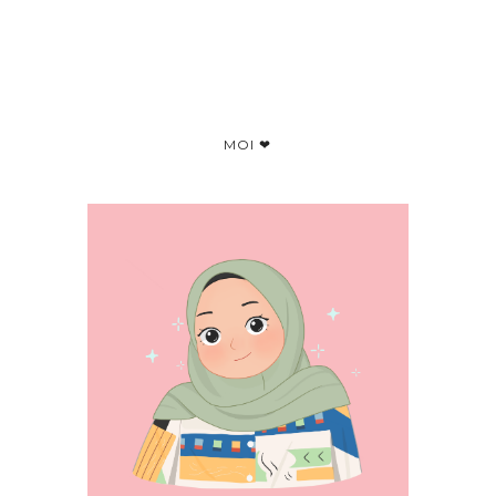
MOI ❤