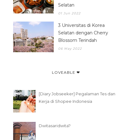
Selatan
01 Jun 2022
3 Universitas di Korea
Selatan dengan Cherry
Blossom Terindah
06 May 2022
LOVEABLE ❤
AKU LAGI BOSAN, CERITA
7 HAL YANG BISA
[Diary Jobseeker] Pegalaman Tes dan
YUK HEHE
DILAKUKAN SELAMA
Kerja di Shopee Indonesia
Dwitasaridwita?