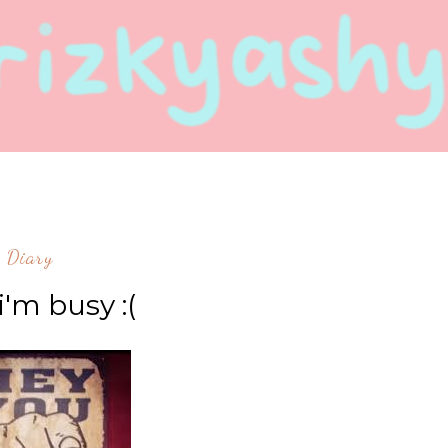
Diary
i'm busy :(