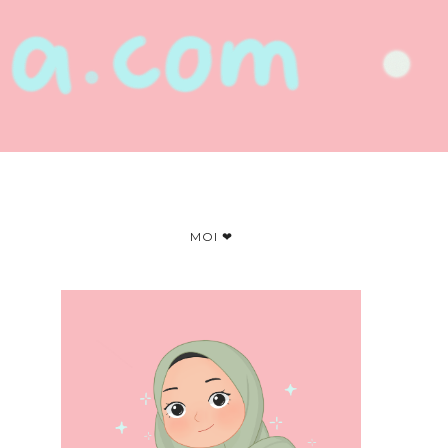
MOI ❤