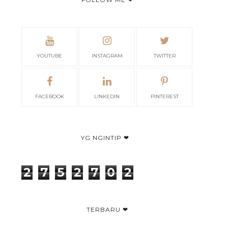
YOUTUBE
INSTAGRAM
TWITTER
FACEBOOK
LINKEDIN
PINTEREST
YG NGINTIP ❤
2
7
5
2
7
0
2
TERBARU ❤