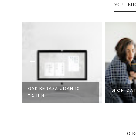
YOU MI
A
GAK KERASA UDAH 10
SI OM DA
.
TAHUN
0 