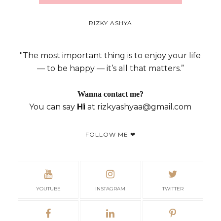
RIZKY ASHYA
"The most important thing is to enjoy your life
— to be happy — it’s all that matters.”
Wanna contact me?
You can say
Hi
at rizkyashyaa@gmail.com
FOLLOW ME ❤
YOUTUBE
INSTAGRAM
TWITTER