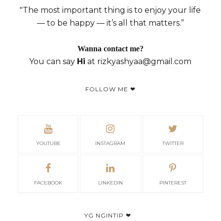
"The most important thing is to enjoy your life
— to be happy — it’s all that matters.”
Wanna contact me?
You can say
Hi
at rizkyashyaa@gmail.com
FOLLOW ME ❤
YOUTUBE
INSTAGRAM
TWITTER
FACEBOOK
LINKEDIN
PINTEREST
YG NGINTIP ❤