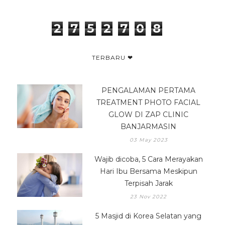
2
7
5
2
7
0
8
TERBARU ❤
PENGALAMAN PERTAMA
TREATMENT PHOTO FACIAL
GLOW DI ZAP CLINIC
BANJARMASIN
03 May 2023
Wajib dicoba, 5 Cara Merayakan
Hari Ibu Bersama Meskipun
Terpisah Jarak
23 Nov 2022
5 Masjid di Korea Selatan yang