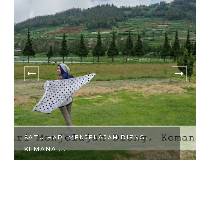
SATU HARI MENJELAJAH DIENG,
M
KEMANA ...
BA