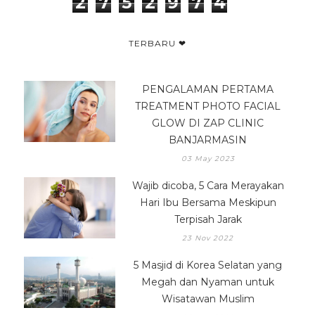
2
7
5
2
9
7
4
TERBARU ❤
PENGALAMAN PERTAMA
TREATMENT PHOTO FACIAL
GLOW DI ZAP CLINIC
BANJARMASIN
03 May 2023
Wajib dicoba, 5 Cara Merayakan
Hari Ibu Bersama Meskipun
Terpisah Jarak
23 Nov 2022
5 Masjid di Korea Selatan yang
Megah dan Nyaman untuk
Wisatawan Muslim