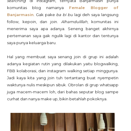
searching
di instagram, ternyata Banjarmasin punya
komunitas blog namanya
Female Blogger of
Banjarmasin
. Gak pake
ba bi bu
lagi deh saya langsung
follow, kepoin, dan join.
Alhamdulillah
, komunitas ini
menerima saya apa adanya. Seneng banget akhirnya
pertemanan saya gak ngulik lagi di kantor dan tentunya
saya punya keluarga baru.
Hal yang membuat saya senang join di grup ini adalah
adanya kegiatan rutin yang dilakukan yaitu blogwalking,
FBB kolaborasi, dan instagram walking setiap minggunya.
Jadi kaya kita yang join tuh tertantang buat nyempetin
waktunya nulis meskipun sibuk. Obrolan di grup whatsapp
juga macem-macem loh, dari bahas seputar blog sampe
curhat dan nanya make up, bikin betahlah pokoknya.