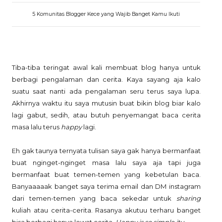
5 Komunitas Blogger Kece yang Wajib Banget Kamu Ikuti
Tiba-tiba teringat awal kali membuat blog hanya untuk
berbagi pengalaman dan cerita. Kaya sayang aja kalo
suatu saat nanti ada pengalaman seru terus saya lupa.
Akhirnya waktu itu saya mutusin buat bikin blog biar kalo
lagi gabut, sedih, atau butuh penyemangat baca cerita
masa lalu terus
happy
lagi.
Eh gak taunya ternyata tulisan saya gak hanya bermanfaat
buat nginget-nginget masa lalu saya aja tapi juga
bermanfaat buat temen-temen yang kebetulan baca.
Banyaaaaak banget saya terima email dan DM instagram
dari temen-temen yang baca sekedar untuk
sharing
kuliah atau cerita-cerita. Rasanya akutuu terharu banget
bisa berbagi hanya lewat cerita.
Happy is so simple itu
.