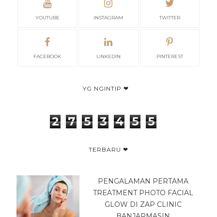
YOUTUBE
INSTAGRAM
TWITTER
FACEBOOK
LINKEDIN
PINTEREST
YG NGINTIP ❤
2
7
5
3
4
5
5
TERBARU ❤
PENGALAMAN PERTAMA
TREATMENT PHOTO FACIAL
GLOW DI ZAP CLINIC
BANJARMASIN