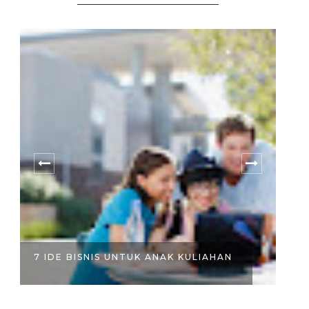
W
7 IDE BISNIS UNTUK ANAK KULIAHAN
HA