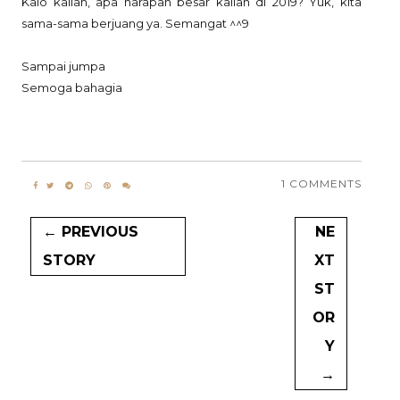
Kalo kalian, apa harapan besar kalian di 2019? Yuk, kita
sama-sama berjuang ya. Semangat ^^9
Sampai jumpa
Semoga bahagia
1 COMMENTS
← PREVIOUS
NE
STORY
XT
ST
OR
Y
→