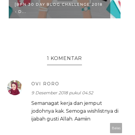
[BPN 30 DAY BLOG CHALLENGE 2018
[
- D...
- 
1 KOMENTAR
OVI RORO
9 Desember 2018 pukul 04.52
Semanagat kerja dan jemput
jodohnya kak. Semoga wishlistnya di
ijabah gusti Allah. Aamiin
Balas