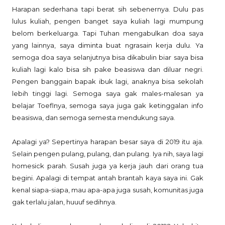
Harapan sederhana tapi berat sih sebenernya. Dulu pas
lulus kuliah, pengen banget saya kuliah lagi mumpung
belom berkeluarga. Tapi Tuhan mengabulkan doa saya
yang lainnya, saya diminta buat ngrasain kerja dulu. Ya
semoga doa saya selanjutnya bisa dikabulin biar saya bisa
kuliah lagi kalo bisa sih pake beasiswa dan diluar negri.
Pengen banggain bapak ibuk lagi, anaknya bisa sekolah
lebih tinggi lagi. Semoga saya gak males-malesan ya
belajar Toeflnya, semoga saya juga gak ketinggalan info
beasiswa, dan semoga semesta mendukung saya.
Apalagi ya? Sepertinya harapan besar saya di 2019 itu aja.
Selain pengen pulang, pulang, dan pulang. Iya nih, saya lagi
homesick parah. Susah juga ya kerja jauh dari orang tua
begini. Apalagi di tempat antah brantah kaya saya ini. Gak
kenal siapa-siapa, mau apa-apa juga susah, komunitas juga
gak terlalu jalan, huuuf sedihnya.