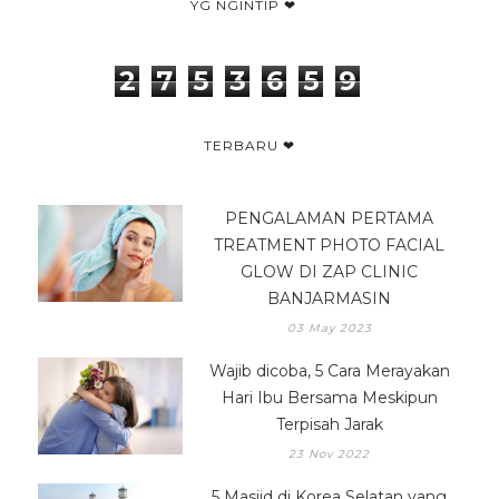
YG NGINTIP ❤
2
7
5
3
6
5
9
TERBARU ❤
PENGALAMAN PERTAMA
TREATMENT PHOTO FACIAL
GLOW DI ZAP CLINIC
BANJARMASIN
03 May 2023
Wajib dicoba, 5 Cara Merayakan
Hari Ibu Bersama Meskipun
Terpisah Jarak
23 Nov 2022
5 Masjid di Korea Selatan yang