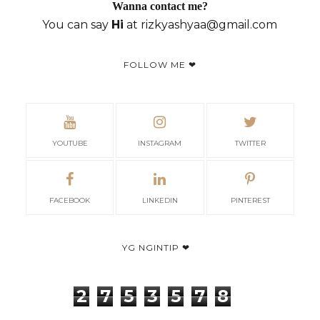
Wanna contact me?
You can say
Hi
at rizkyashyaa@gmail.com
FOLLOW ME ❤
YOUTUBE
INSTAGRAM
TWITTER
FACEBOOK
LINKEDIN
PINTEREST
YG NGINTIP ❤
2
7
5
3
5
7
8