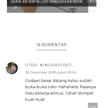
[BPN 30 DAY BLOG CHALLENGE 2018
[
- D...
- 
16 KOMENTAR
UTARI NINGHADIYATI
18 Desember 2018 pukul 09.34
Godaan besar datang kalau sudah
buka-buka toko. Hahahaha. Rasanya
mau belanja semua. Tahan dompet
kuat-kuat.
Balas