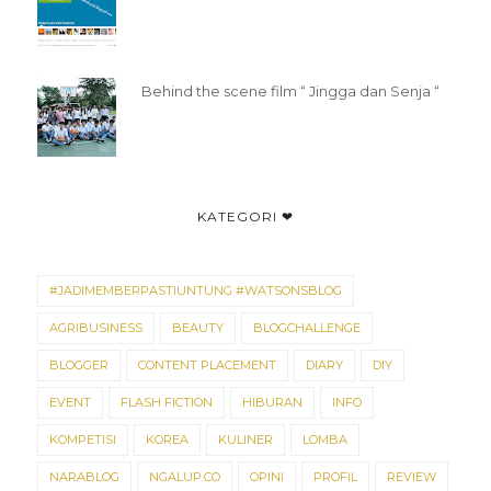
Behind the scene film “ Jingga dan Senja “
KATEGORI ❤
#JADIMEMBERPASTIUNTUNG #WATSONSBLOG
AGRIBUSINESS
BEAUTY
BLOGCHALLENGE
BLOGGER
CONTENT PLACEMENT
DIARY
DIY
EVENT
FLASH FICTION
HIBURAN
INFO
KOMPETISI
KOREA
KULINER
LOMBA
NARABLOG
NGALUP.CO
OPINI
PROFIL
REVIEW