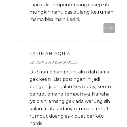
tapi bukit rimpi ini emang cakep sih.
mungkin nanti pas pulang ke rumah
mama bisa main kesini.
Balas
FATIMAH AQILA
28 Juni 2019 pukul 06.35
Duh rame banget ini, aku dah lama
gak kesini. Liat postingan ini jadi
pengen jalan-jalan kesini euy, keren
banget emang tempatnya. Hahaha
iya disini emang gak ada warung sih
kalau di atas adanya cuma rumput-
rumput doang asik buat berfoto
narsis