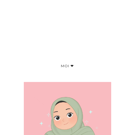
MOI ❤