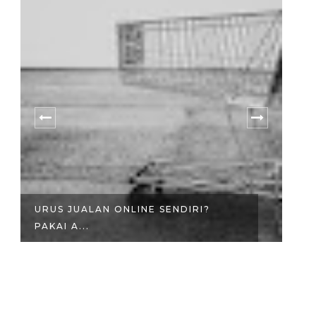
URUS JUALAN ONLINE SENDIRI?
4
PAKAI A...
TU