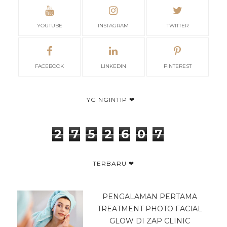
YOUTUBE
INSTAGRAM
TWITTER
FACEBOOK
LINKEDIN
PINTEREST
YG NGINTIP ❤
2
7
5
2
6
0
7
TERBARU ❤
PENGALAMAN PERTAMA
TREATMENT PHOTO FACIAL
GLOW DI ZAP CLINIC