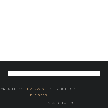
CREATED BY
THEMEXPOSE
| DISTRIBUTED BY
BLOGGER
BACK TO TOP