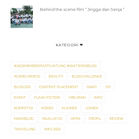
Behind the scene film “ Jingga dan Senja “
KATEGORI ❤
#JADIMEMBERPASTIUNTUNG #WATSONSBLOG
AGRIBUSINESS
BEAUTY
BLOGCHALLENGE
BLOGGER
CONTENT PLACEMENT
DIARY
DIY
EVENT
FLASH FICTION
HIBURAN
INFO
KOMPETISI
KOREA
KULINER
LOMBA
NARABLOG
NGALUP.CO
OPINI
PROFIL
REVIEW
TRAVELLING
WKS 2022