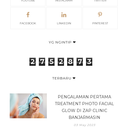
YOUTUBE
INSTAGRAM
TWITTER
FACEBOOK
LINKEDIN
PINTEREST
YG NGINTIP ❤
2
7
5
2
8
7
3
TERBARU ❤
PENGALAMAN PERTAMA
TREATMENT PHOTO FACIAL
GLOW DI ZAP CLINIC
BANJARMASIN
03 May 2023