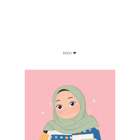
MOI ❤