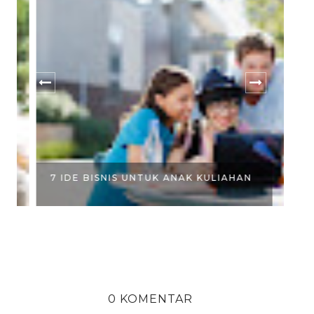
W
7 IDE BISNIS UNTUK ANAK KULIAHAN
HA
0 KOMENTAR