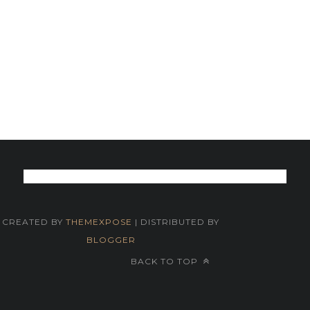
CREATED BY
THEMEXPOSE
| DISTRIBUTED BY
BLOGGER
BACK TO TOP